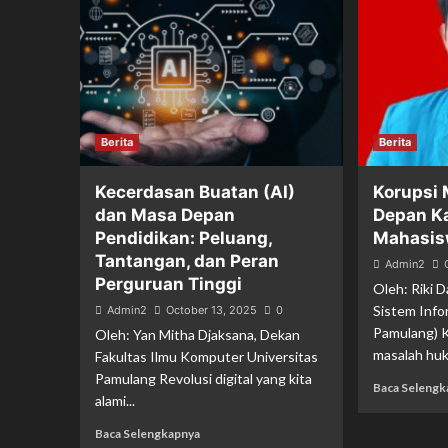
Berita
Berita
Kecerdasan Buatan (AI)
Korupsi
dan Masa Depan
Depan K
Pendidikan: Peluang,
Mahasis
Tantangan, dan Peran
Admin2
Perguruan Tinggi
Oleh: Riki 
Sistem Info
Admin2
October 13, 2025
0
Pamulang) K
Oleh: Yan Mitha Djaksana, Dekan
masalah huk
Fakultas Ilmu Komputer Universitas
Pamulang Revolusi digital yang kita
Baca Selengk
alami...
Baca Selengkapnya