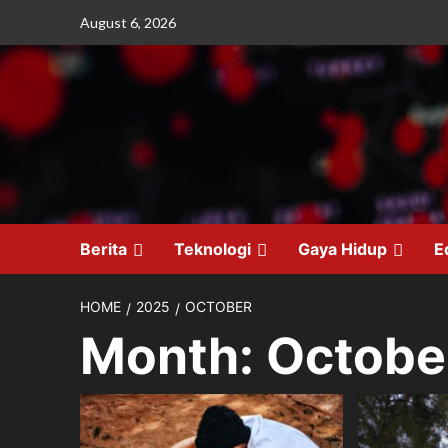
Skip
August 6, 2026
to
content
Berita
Teknologi
Gaya Hidup
E
HOME
2025
OCTOBER
Month:
Octobe