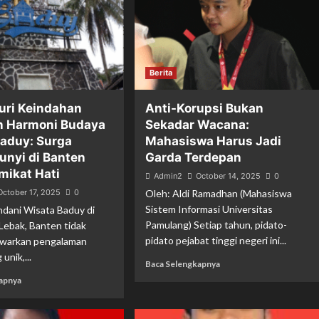
Berita
uri Keindahan
Anti-Korupsi Bukan
n Harmoni Budaya
Sekadar Wacana:
aduy: Surga
Mahasiswa Harus Jadi
nyi di Banten
Garda Terdepan
mikat Hati
Admin2
October 14, 2025
0
October 17, 2025
0
Oleh: Aldi Ramadhan (Mahasiswa
Sistem Informasi Universitas
dani Wisata Baduy di
Pamulang) Setiap tahun, pidato-
ebak, Banten tidak
pidato pejabat tinggi negeri ini...
warkan pengalaman
unik,...
Baca Selengkapnya
apnya