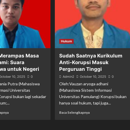
Hukum
 Merampas Masa
Sudah Saatnya Kurikulum
ami: Suara
Anti-Korupsi Masuk
wa untuk Negeri
Perguruan Tinggi
October 10, 2025
0
Admin2
October 10, 2025
0
Dania Putra (Mahasiswa
Oleh:Vauzan aryoga adhani
rmasi Universitas
(Mahasiswa Sistem Informasi
orupsi bukan lagi sekadar
Universitas Pamulang) Korupsi bukan
um;...
hanya soal hukum, tapi juga...
apnya
Baca Selengkapnya