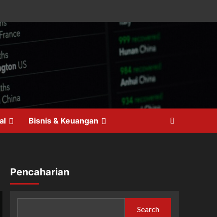
al
Bisnis & Keuangan
Pencaharian
Search