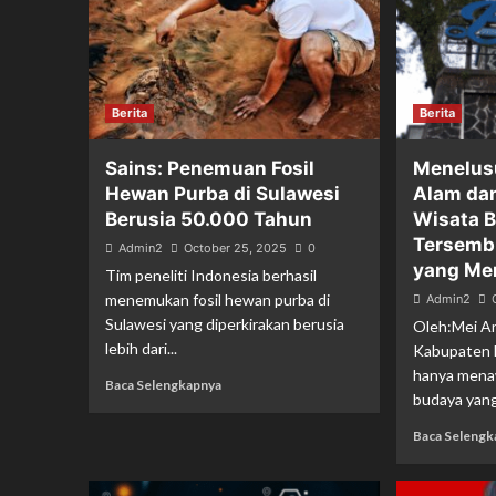
Berita
Berita
Sains: Penemuan Fosil
Menelus
Hewan Purba di Sulawesi
Alam da
Berusia 50.000 Tahun
Wisata B
Tersembu
Admin2
October 25, 2025
0
yang Me
Tim peneliti Indonesia berhasil
menemukan fosil hewan purba di
Admin2
Sulawesi yang diperkirakan berusia
Oleh:Mei An
lebih dari...
Kabupaten L
hanya mena
Baca Selengkapnya
budaya yang 
Baca Selengk