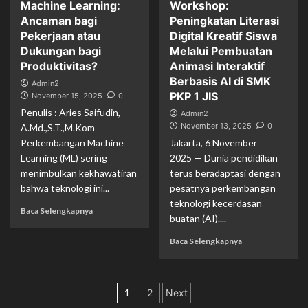
Machine Learning:
Workshop:
Ancaman bagi
Peningkatan Literasi
Pekerjaan atau
Digital Kreatif Siswa
Dukungan bagi
Melalui Pembuatan
Produktivitas?
Animasi Interaktif
Berbasis AI di SMK
Admin2
PKP 1 JIS
November 15, 2025
0
Penulis : Aries Saifudin,
Admin2
November 13, 2025
0
A.Md.,S.T.,M.Kom
Perkembangan Machine
Jakarta, 6 November
Learning (ML) sering
2025 — Dunia pendidikan
menimbulkan kekhawatiran
terus beradaptasi dengan
bahwa teknologi ini...
pesatnya perkembangan
teknologi kecerdasan
Baca Selengkapnya
buatan (AI)....
Baca Selengkapnya
Posts
1
2
Next