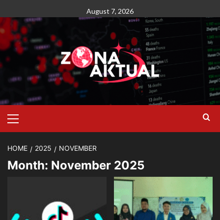
Skip
August 7, 2026
to
content
Primary
Menu
HOME
2025
NOVEMBER
Month:
November 2025