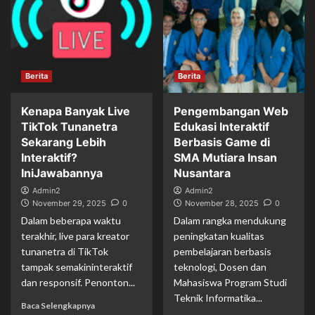
Berita
Berita
Kenapa Banyak Live
Pengembangan Web
TikTok Tunanetra
Edukasi Interaktif
Sekarang Lebih
Berbasis Game di
Interaktif?
SMA Mutiara Insan
IniJawabannya
Nusantara
Admin2
Admin2
November 29, 2025
0
November 28, 2025
0
Dalam beberapa waktu
Dalam rangka mendukung
terakhir, live para kreator
peningkatan kualitas
tunanetra di TikTok
pembelajaran berbasis
tampak semakininteraktif
teknologi, Dosen dan
dan responsif. Penonton...
Mahasiswa Program Studi
Teknik Informatika...
Baca Selengkapnya