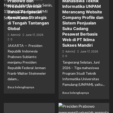
Prabowo dan
Mahasiswa Teknik
Membangun Kesadaran Digital: Hak atas
Presiden Jerman
Informatika UNPAM
Privasi dan Kewajiban Bermedia Sosial
Secara Bertanggung Jawab
Bahas Penguatan
Merancang Website
2
Kemitraan Strategis
Company Profile dan
Aplikasi
Berita
Berita Populer
Edukasi
Pendidikan
di Tengah Tantangan
Sistem Penjualan
Teknologi
Tren Teknologi
Tutorial
Global
Suku Cadang
Peran Layanan Googlesite Pada Sistem
Pesawat Berbasis
Admin2
June 17, 2026
Informasi Untuk Promosi Penjualan E-
Web di PT Iklima
0
3
commerce
Sukses Mandiri
JAKARTA — Presiden
Republik Indonesia
Admin2
June 17, 2026
AI & Machine Learning
Berita
Berita Populer
0
Prabowo Subianto
Pilihan Editor
Teknologi
Menggali Potensi: AI dan Machine
menjamu Presiden
Tangerang Selatan, Juni
Learning di Era Digital
Republik Federal Jerman
2026 – Tiga mahasiswa
4
Frank-Walter Steinmeier
Program Studi Teknik
dalam...
Informatika Universitas
Pamulang (UNPAM), yaitu...
Baca Selengkapnya
Baca Selengkapnya