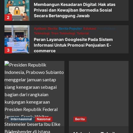
Membangun Kesadaran Digital: Hak atas
Privasi dan Kewajiban Bermedia Sosial
Secara Bertanggung Jawab
2
Aplikasi
Berita
Berita Populer
Edukasi
Pendidikan
Teknologi
Tren Teknologi
Tutorial
Peran Layanan Googlesite Pada Sistem
Informasi Untuk Promosi Penjualan E-
3
commerce
AI & Machine Learning
Berita
Berita Populer
Pilihan Editor
Teknologi
Menggali Potensi: AI dan Machine
Learning di Era Digital
4
Berita
Berita Populer
Olahraga & Kesehatan
Sepak Bola
Marcus Rashford Merapat ke Barcelona:
Pinjaman Satu Musim dengan Opsi
1
Pembelian Tahun 2026
Internasional
Nasional
Berita
Berita
Berita Populer
Edukasi
Teknologi