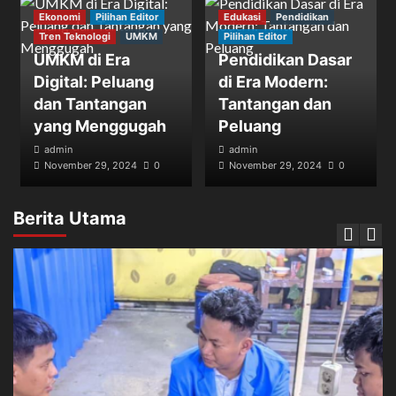
Ekonomi
Pilihan Editor
Edukasi
Pendidikan
Tren Teknologi
UMKM
Pilihan Editor
UMKM di Era
Pendidikan Dasar
Digital: Peluang
di Era Modern:
dan Tantangan
Tantangan dan
yang Menggugah
Peluang
admin
admin
November 29, 2024
0
November 29, 2024
0
Berita Utama