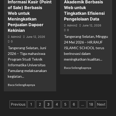
Informasi Kasir (Point
Akademik Berbasis
of Sale) Berbasis
Web untuk
Web untuk
Tingkatkan Efisiensi
Meningkatkan
Pengelolaan Data
Penjualan Dapoer
Admin2
June 12, 2026
Kekinian
0
Tangerang Selatan, Minggu
Admin2
June 12, 2026
0
24 Mei 2026 – HR.RAUF
Tangerang Selatan, Juni
ISLAMIC SCHOOL terus
2026 – Tiga mahasiswa
berinovasi dalam
Program Studi Teknik
meningkatkan kualitas...
Informatika Universitas
Baca Selengkapnya
Pamulang melaksanakan
kegiatan...
Baca Selengkapnya
Posts
Previous
1
2
3
4
5
6
…
18
Next
pagination