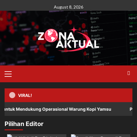
Skip
August 8, 2026
to
content
Primary
Menu
VIRAL!
ndukung Operasional Warung Kopi Yamsu
Pengembangan S
Pilihan Editor