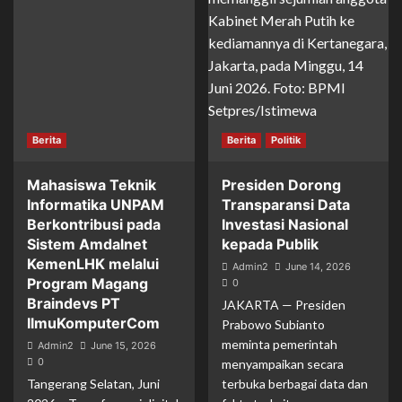
Berita
Berita
Politik
Mahasiswa Teknik
Presiden Dorong
Informatika UNPAM
Transparansi Data
Berkontribusi pada
Investasi Nasional
Sistem Amdalnet
kepada Publik
KemenLHK melalui
Admin2
June 14, 2026
Program Magang
0
Braindevs PT
JAKARTA — Presiden
IlmuKomputerCom
Prabowo Subianto
meminta pemerintah
Admin2
June 15, 2026
0
menyampaikan secara
Tangerang Selatan, Juni
terbuka berbagai data dan